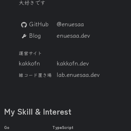
大好きです
GitHub
@enuesaa
Blog
enuesaa.dev
運営サイト
kakkofn
kakkofn.dev
lab.enuesaa.dev
雑コード置き場
My Skill & Interest
Go
TypeScript