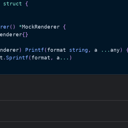
 
struct
{
rer
(
)
*
MockRenderer 
{
enderer
{
}
nderer
)
Printf
(
format 
string
,
 a 
...
any
)
t
.
Sprintf
(
format
,
 a
...
)