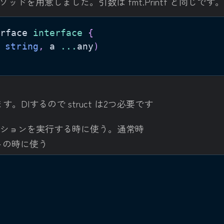
うメソッドを用意しました。引数は fmt.Printf と同じです
rface 
interface
{
 
string
,
 a 
...
any
)
します。DIするので struct は2つ必要です
アプリケーションを実行する時に使う。通常時
 テストの時に使う