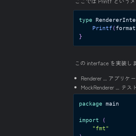
ここでは Printf とい
type
 RendererInte
Printf
(
format
}
この interface を実装
Renderer ... 
MockRenderer ...
package
import
(
"fmt"