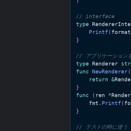
)
// interface
type
 RendererInte
Printf
(
format
}
// アプリケーショ
type
 Renderer 
str
func
NewRenderer
(
return
&
Rende
}
func
(
ren 
*
Render
	fmt
.
Printf
(
fo
}
// テストの時に使う