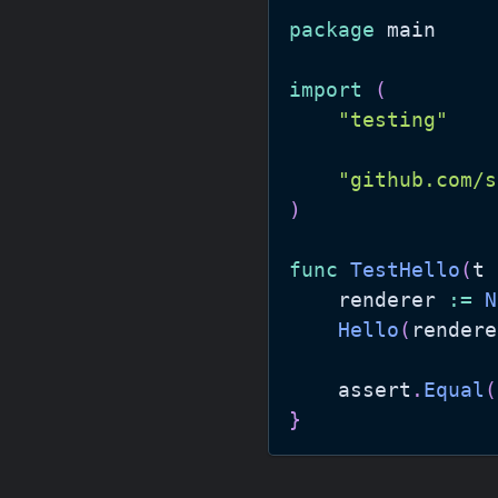
package
import
(
"testing"
"github.com/s
)
func
TestHello
(
t 
	renderer 
:=
N
Hello
(
rendere
	assert
.
Equal
(
}