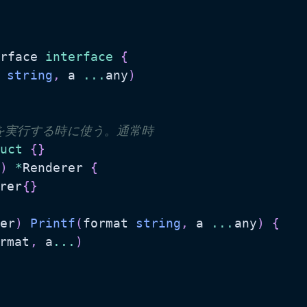
rface 
interface
{
 
string
,
 a 
...
any
)
ンを実行する時に使う。通常時
uct
{
}
)
*
Renderer 
{
rer
{
}
er
)
Printf
(
format 
string
,
 a 
...
any
)
{
rmat
,
 a
...
)