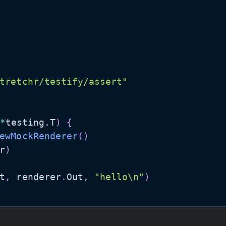
tretchr/testify/assert"
*
testing
.
T
)
{
ewMockRenderer
(
)
r
)
t
,
 renderer
.
Out
,
"hello\n"
)