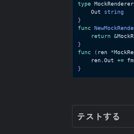
type
 MockRenderer
	Out 
string
}
func
NewMockRende
return
&
MockR
}
func
(
ren 
*
MockRe
	ren
.
Out 
+=
 fm
}
テストする