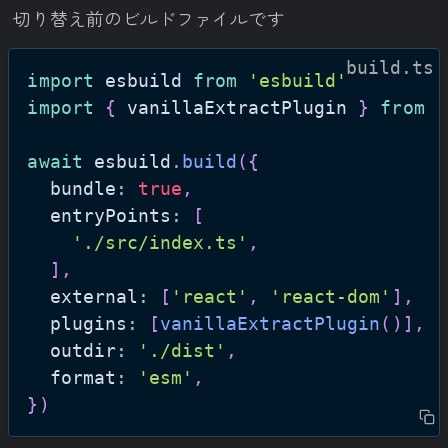
切り替え前のビルドファイルです
build.ts
import
esbuild
from
'esbuild'
import
{
 vanillaExtractPlugin 
}
from
'
await
 esbuild
.
build
(
{
  bundle
:
true
,
  entryPoints
:
[
'./src/index.ts'
,
]
,
  external
:
[
'react'
,
'react-dom'
]
,
  plugins
:
[
vanillaExtractPlugin
(
)
]
,
  outdir
:
'./dist'
,
  format
:
'esm'
,
}
)