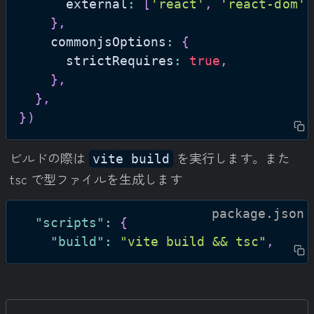
      external
:
[
'react'
,
'react-dom'
]
}
,
    commonjsOptions
:
{
      strictRequires
:
true
,
}
,
}
,
}
)
ビルドの際は
を実行します。また
vite build
tsc で型ファイルを生成します
package.json
"scripts"
:
{
"build"
:
"vite build && tsc"
,