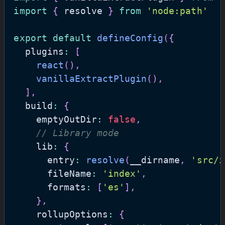
import
{
 resolve 
}
from
'node:path'
export
default
defineConfig
(
{
  plugins
:
[
react
(
)
,
vanillaExtractPlugin
(
)
,
]
,
  build
:
{
    emptyOutDir
:
false
,
// Library mode
    lib
:
{
      entry
:
resolve
(
__dirname
,
'src/i
      fileName
:
'index'
,
      formats
:
[
'es'
]
,
}
,
    rollupOptions
:
{