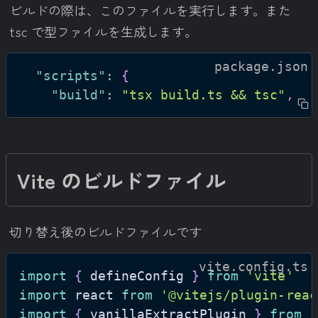
ビルドの際は、このファイルを実行します。また
tsc で型ファイルを生成します。
package.json
"scripts"
:
{
"build"
:
"tsx build.ts && tsc"
,
Vite のビルドファイル
切り替え後のビルドファイルです
vite.config.ts
import
{
 defineConfig 
}
from
'vite'
import
react
from
'@vitejs/plugin-reac
import
{
 vanillaExtractPlugin 
}
from
'